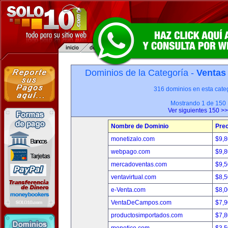
Dominios de la Categoría -
Ventas
316 dominios en esta categ
Mostrando 1 de 150
Ver siguientes 150 >>
Nombre de Dominio
Prec
monetizalo.com
$9,
webpago.com
$9,
mercadoventas.com
$9,
ventavirtual.com
$8,
e-Venta.com
$8,
VentaDeCampos.com
$7,
productosimportados.com
$7,