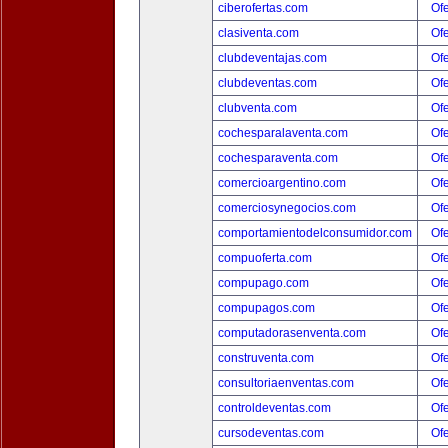
ciberofertas.com
Ofe
clasiventa.com
Ofe
clubdeventajas.com
Ofe
clubdeventas.com
Ofe
clubventa.com
Ofe
cochesparalaventa.com
Ofe
cochesparaventa.com
Ofe
comercioargentino.com
Ofe
comerciosynegocios.com
Ofe
comportamientodelconsumidor.com
Ofe
compuoferta.com
Ofe
compupago.com
Ofe
compupagos.com
Ofe
computadorasenventa.com
Ofe
construventa.com
Ofe
consultoriaenventas.com
Ofe
controldeventas.com
Ofe
cursodeventas.com
Ofe