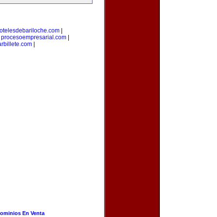
otelesdebariloche.com
|
|
procesoempresarial.com
|
rbillete.com
|
ominios En Venta