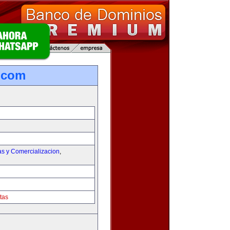
.com
as y Comercializacion
,
tas