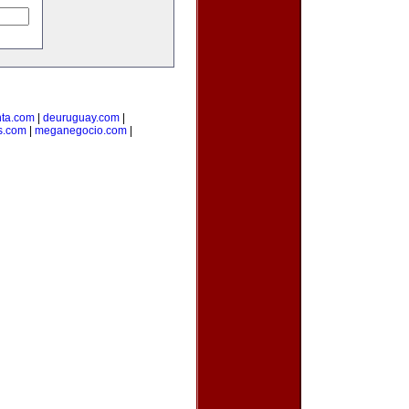
ta.com
|
deuruguay.com
|
s.com
|
meganegocio.com
|