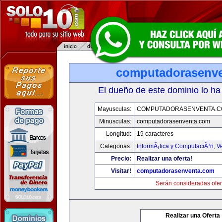
computadorasenv
El dueño de este dominio lo ha
Mayusculas:
COMPUTADORASENVENTA.
Minusculas:
computadorasenventa.com
Longitud:
19 caracteres
Categorias:
InformÃ¡tica y ComputaciÃ³n
,
V
Precio:
Realizar una oferta!
Visitar!
computadorasenventa.com
Serán consideradas ofer
Realizar una Oferta