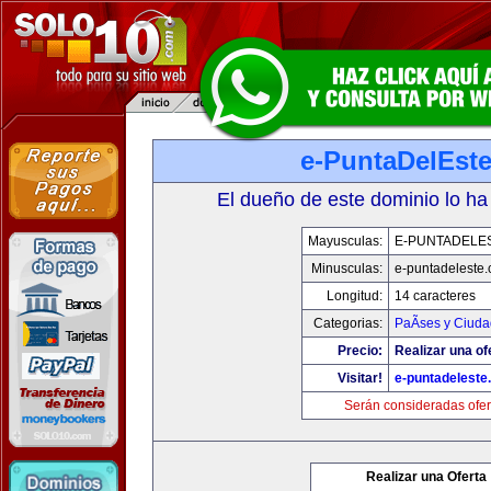
e-PuntaDelEst
El dueño de este dominio lo ha
Mayusculas:
E-PUNTADELE
Minusculas:
e-puntadeleste
Longitud:
14 caracteres
Categorias:
PaÃ­ses y Ciud
Precio:
Realizar una of
Visitar!
e-puntadeleste
Serán consideradas ofer
Realizar una Oferta