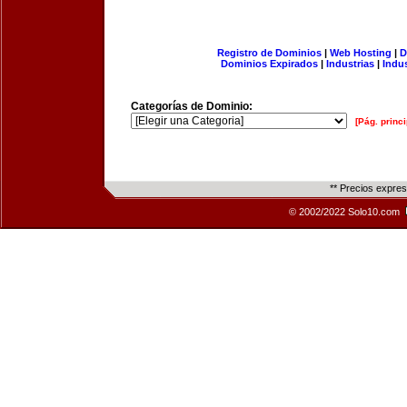
Registro de Dominios
|
Web Hosting
|
D
Dominios Expirados
|
Industrias
|
Indu
Categorías de Dominio:
[Pág. princi
** Precios expre
© 2002/2022 Solo10.com