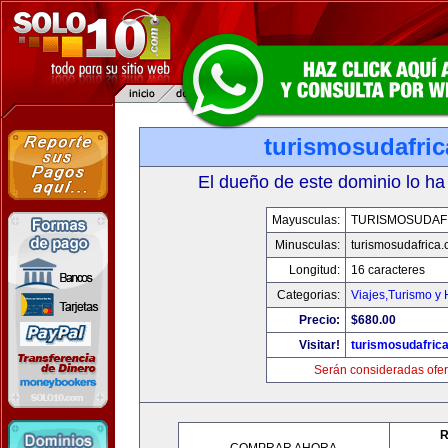
turismosudafri
El dueño de este dominio lo ha
Mayusculas:
TURISMOSUDAF
Minusculas:
turismosudafrica
Longitud:
16 caracteres
Categorias:
Viajes,Turismo y
Precio:
$680.00
Visitar!
turismosudafric
Serán consideradas ofer
R