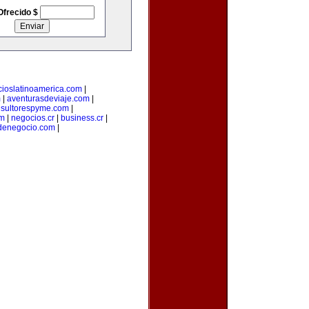
Ofrecido $
ioslatinoamerica.com
|
m
|
aventurasdeviaje.com
|
sultorespyme.com
|
om
|
negocios.cr
|
business.cr
|
denegocio.com
|