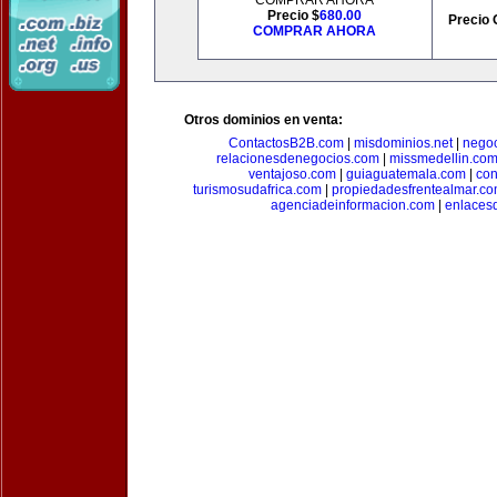
COMPRAR AHORA
Precio $
680.00
Precio 
COMPRAR AHORA
Otros dominios en venta:
ContactosB2B.com
|
misdominios.net
|
negoc
relacionesdenegocios.com
|
missmedellin.co
ventajoso.com
|
guiaguatemala.com
|
con
turismosudafrica.com
|
propiedadesfrentealmar.c
agenciadeinformacion.com
|
enlaces