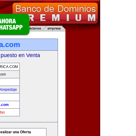
ca.com
 puesto en Venta
RICA.COM
.com
 Hospedaje
a.com
tas
ealizar una Oferta