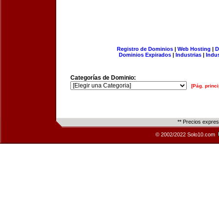
Registro de Dominios
|
Web Hosting
|
D
Dominios Expirados
|
Industrias
|
Indu
Categorías de Dominio:
[Pág. princi
** Precios expre
© 2002/2022 Solo10.com