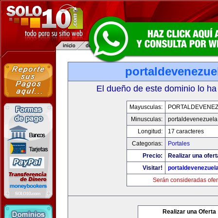
portaldevenezue
El dueño de este dominio lo ha
Mayusculas:
PORTALDEVENE
Minusculas:
portaldevenezuel
Longitud:
17 caracteres
Categorias:
Portales
Precio:
Realizar una ofert
Visitar!
portaldevenezuel
Serán consideradas ofer
Realizar una Oferta