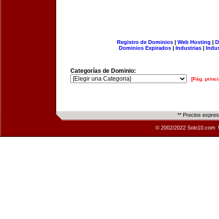
Registro de Dominios
|
Web Hosting
|
D
Dominios Expirados
|
Industrias
|
Indu
Categorías de Dominio:
[Pág. princi
** Precios expre
© 2002/2022 Solo10.com