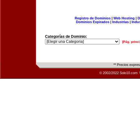
Registro de Dominios
|
Web Hosting
|
D
Dominios Expirados
|
Industrias
|
Indu
Categorías de Dominio:
[Pág. princi
** Precios expre
© 2002/2022 Solo10.com