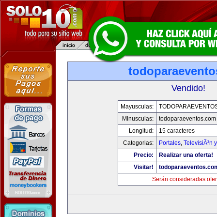
todoparaevento
Vendido!
Mayusculas:
TODOPARAEVENTO
Minusculas:
todoparaeventos.com
Longitud:
15 caracteres
Categorias:
Portales
,
TelevisiÃ³n 
Precio:
Realizar una oferta!
Visitar!
todoparaeventos.co
Serán consideradas ofer