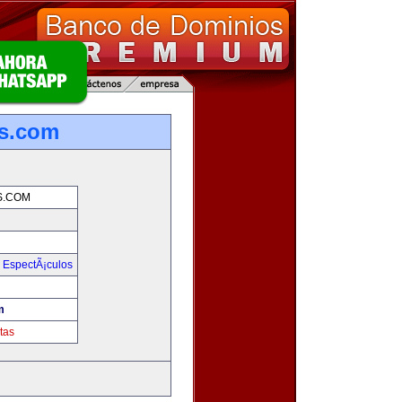
s.com
S.COM
y EspectÃ¡culos
m
tas