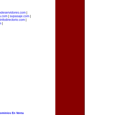
ndeservidores.com
|
a.com
|
supasaje.com
|
infodirectorio.com
|
m
|
ominios En Venta