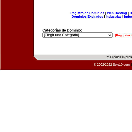
Registro de Dominios
|
Web Hosting
|
D
Dominios Expirados
|
Industrias
|
Indu
Categorías de Dominio:
[Pág. princi
** Precios expre
© 2002/2022 Solo10.com