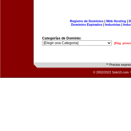
Registro de Dominios
|
Web Hosting
|
D
Dominios Expirados
|
Industrias
|
Indu
Categorías de Dominio:
[Pág. princi
** Precios expre
© 2002/2022 Solo10.com