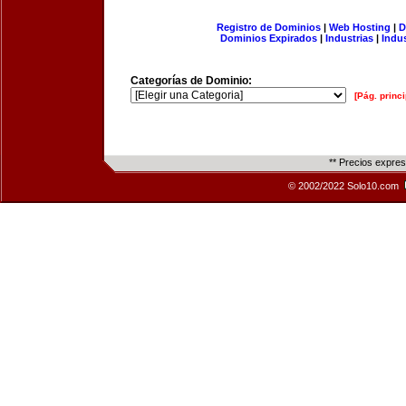
Registro de Dominios
|
Web Hosting
|
D
Dominios Expirados
|
Industrias
|
Indu
Categorías de Dominio:
[Pág. princi
** Precios expre
© 2002/2022 Solo10.com