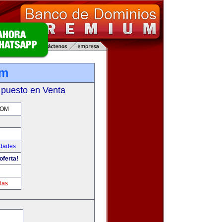
om
 puesto en Venta
COM
udades
oferta!
tas