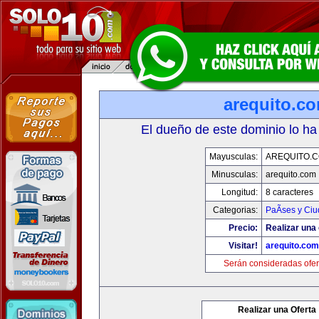
arequito.c
El dueño de este dominio lo ha
Mayusculas:
AREQUITO.
Minusculas:
arequito.com
Longitud:
8 caracteres
Categorias:
PaÃ­ses y Ci
Precio:
Realizar una 
Visitar!
arequito.com
Serán consideradas ofer
Realizar una Oferta