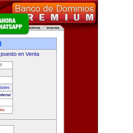
t
 puesto en Venta
T
udades
oferta!
tas