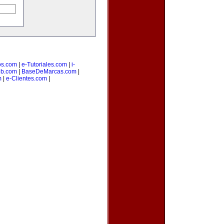
os.com
|
e-Tutoriales.com
|
i-
b.com
|
BaseDeMarcas.com
|
m
|
e-Clientes.com
|