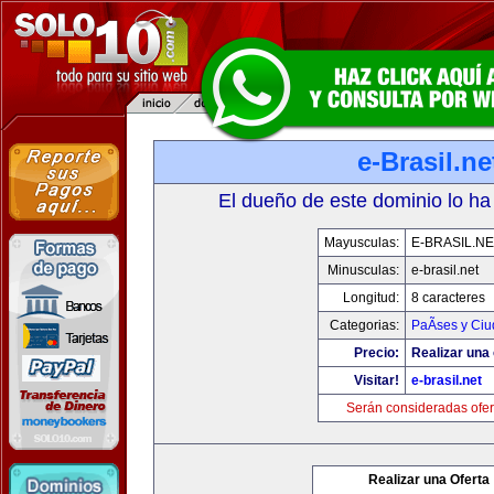
e-Brasil.ne
El dueño de este dominio lo ha
Mayusculas:
E-BRASIL.NE
Minusculas:
e-brasil.net
Longitud:
8 caracteres
Categorias:
PaÃ­ses y Ci
Precio:
Realizar una 
Visitar!
e-brasil.net
Serán consideradas ofer
Realizar una Oferta