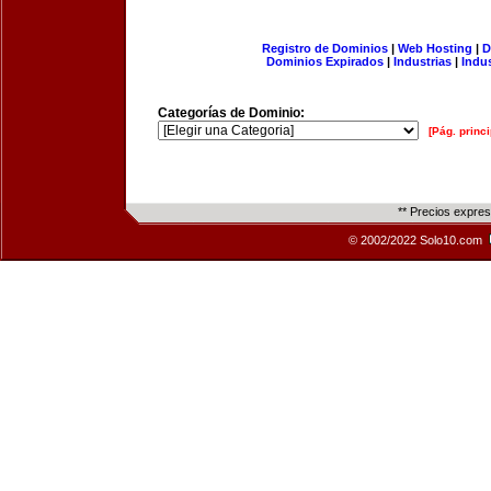
Registro de Dominios
|
Web Hosting
|
D
Dominios Expirados
|
Industrias
|
Indu
Categorías de Dominio:
[Pág. princi
** Precios expre
© 2002/2022 Solo10.com