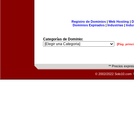
Registro de Dominios
|
Web Hosting
|
D
Dominios Expirados
|
Industrias
|
Indu
Categorías de Dominio:
[Pág. princi
** Precios expre
© 2002/2022 Solo10.com