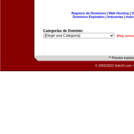
Registro de Dominios
|
Web Hosting
|
D
Dominios Expirados
|
Industrias
|
Indu
Categorías de Dominio:
[Pág. princi
** Precios expre
© 2002/2022 Solo10.com