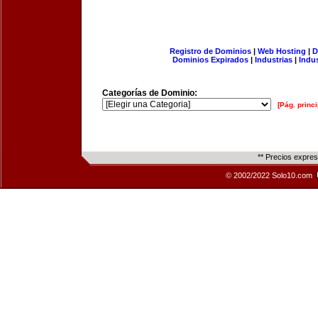
Registro de Dominios
|
Web Hosting
|
D
Dominios Expirados
|
Industrias
|
Indu
Categorías de Dominio:
[Pág. princi
** Precios expre
© 2002/2022 Solo10.com