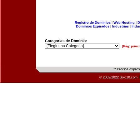
Registro de Dominios
|
Web Hosting
|
D
Dominios Expirados
|
Industrias
|
Indu
Categorías de Dominio:
[Pág. princi
** Precios expre
© 2002/2022 Solo10.com