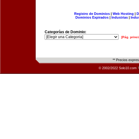
Registro de Dominios
|
Web Hosting
|
D
Dominios Expirados
|
Industrias
|
Indu
Categorías de Dominio:
[Pág. princi
** Precios expre
© 2002/2022 Solo10.com